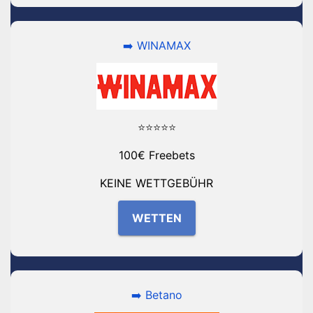
➡️ WINAMAX
⭐⭐⭐⭐⭐
100€ Freebets
KEINE WETTGEBÜHR
WETTEN
➡️ Betano