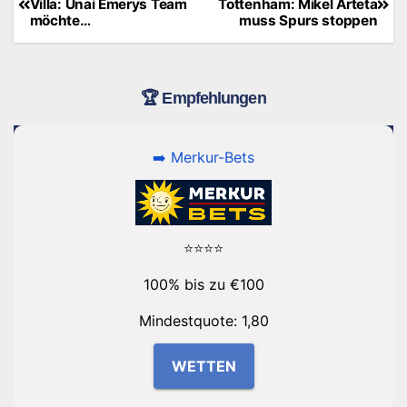
Villa: Unai Emerys Team
Tottenham: Mikel Arteta
möchte…
muss Spurs stoppen
🏆 Empfehlungen
➡️ Merkur-Bets
⭐⭐⭐⭐
100% bis zu €100
Mindestquote: 1,80
WETTEN