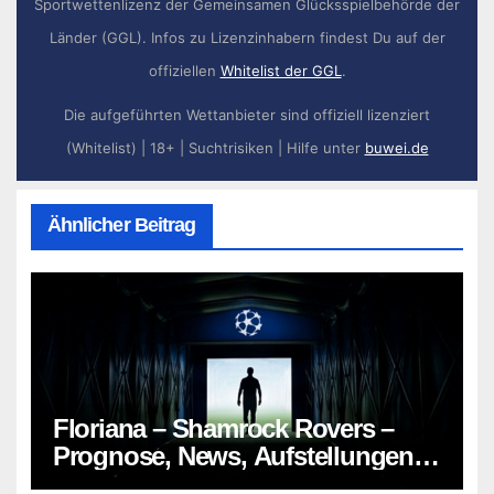
Sportwettenlizenz der Gemeinsamen Glücksspielbehörde der
Länder (GGL). Infos zu Lizenzinhabern findest Du auf der
offiziellen
Whitelist der GGL
.
Die aufgeführten Wettanbieter sind offiziell lizenziert
(Whitelist) | 18+ | Suchtrisiken | Hilfe unter
buwei.de
Ähnlicher Beitrag
Floriana – Shamrock Rovers –
Prognose, News, Aufstellungen &
Tipp