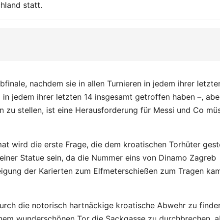
land statt.
finale, nachdem sie in allen Turnieren in jedem ihrer letzte
in jedem ihrer letzten 14 insgesamt getroffen haben –, abe
n zu stellen, ist eine Herausforderung für Messi und Co mü
mat wird die erste Frage, die dem kroatischen Torhüter geste
seiner Statue sein, da die Nummer eins von Dinamo Zagreb
Neigung der Karierten zum Elfmeterschießen zum Tragen ka
rch die notorisch hartnäckige kroatische Abwehr zu finde
einem wunderschönen Tor die Sackgasse zu durchbrechen, a