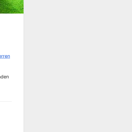
erren
nden