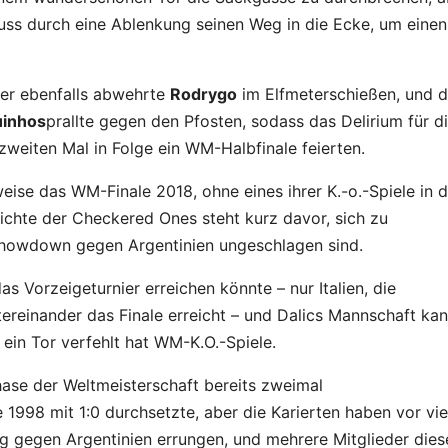
huss durch eine Ablenkung seinen Weg in die Ecke, um einen
r er ebenfalls abwehrte
Rodrygo
im Elfmeterschießen, und d
inhos
prallte gegen den Pfosten, sodass das Delirium für d
weiten Mal in Folge ein WM-Halbfinale feierten.
ise das WM-Finale 2018, ohne eines ihrer K.-o.-Spiele in d
ichte der Checkered Ones steht kurz davor, sich zu
 Showdown gegen Argentinien ungeschlagen sind.
as Vorzeigeturnier erreichen könnte – nur Italien, die
ereinander das Finale erreicht – und Dalics Mannschaft ka
e ein Tor verfehlt hat WM-K.O.-Spiele.
hase der Weltmeisterschaft bereits zweimal
 1998 mit 1:0 durchsetzte, aber die Karierten haben vor vie
g gegen Argentinien errungen, und mehrere Mitglieder dies