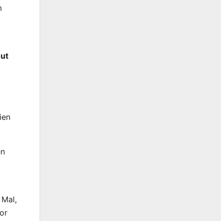
m
ut
ien
en
 Mal,
or