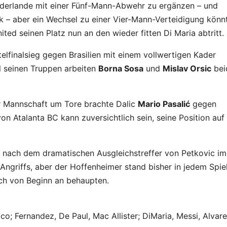
iederlande mit einer Fünf-Mann-Abwehr zu ergänzen – und
k – aber ein Wechsel zu einer Vier-Mann-Verteidigung könn
ed seinen Platz nun an den wieder fitten Di Maria abtritt.
rtelfinalsieg gegen Brasilien mit einem vollwertigen Kader
l seinen Truppen arbeiten
Borna Sosa
und
Mislav Orsic
bei
r Mannschaft um Tore brachte Dalic
Mario Pasalić
gegen
von Atalanta BC kann zuversichtlich sein, seine Position au
nach dem dramatischen Ausgleichstreffer von Petkovic im
 Angriffs, aber der Hoffenheimer stand bisher in jedem Spiel
lich von Beginn an behaupten.
co; Fernandez, De Paul, Mac Allister; DiMaria, Messi, Alvar