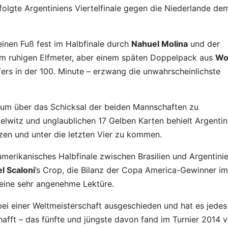
folgte Argentiniens Viertelfinale gegen die Niederlande de
einen Fuß fest im Halbfinale durch
Nahuel Molina
und der
nem ruhigen Elfmeter, aber einem späten Doppelpack aus
Wo
ffers in der 100. Minute – erzwang die unwahrscheinlichste
, um über das Schicksal der beiden Mannschaften zu
elwitz und unglaublichen 17 Gelben Karten behielt Argentin
en und unter die letzten Vier zu kommen.
damerikanisches Halbfinale zwischen Brasilien und Argentini
el Scaloni
’s Crop, die Bilanz der Copa America-Gewinner im
t eine sehr angenehme Lektüre.
 bei einer Weltmeisterschaft ausgeschieden und hat es jedes
afft – das fünfte und jüngste davon fand im Turnier 2014 v