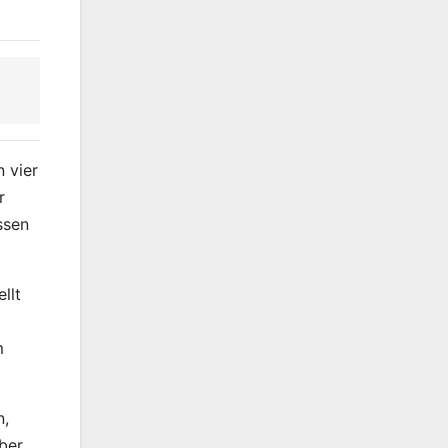
n vier
r
ssen
llt
m
n,
ber