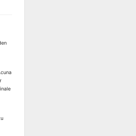
den
Acuna
r
inale
zu