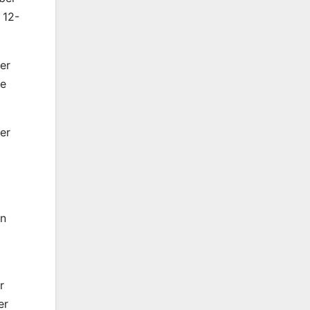
 12-
er
ie
er
nn
r
er