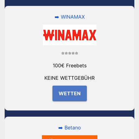
➡️ WINAMAX
⭐⭐⭐⭐⭐
100€ Freebets
KEINE WETTGEBÜHR
WETTEN
➡️ Betano