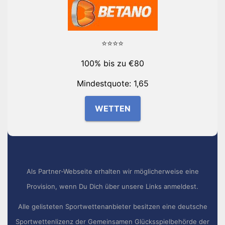
⭐⭐⭐⭐
100% bis zu €80
Mindestquote: 1,65
WETTEN
Als Partner-Webseite erhalten wir möglicherweise eine
Provision, wenn Du Dich über unsere Links anmeldest.
Alle gelisteten Sportwettenanbieter besitzen eine deutsche
Sportwettenlizenz der Gemeinsamen Glücksspielbehörde der