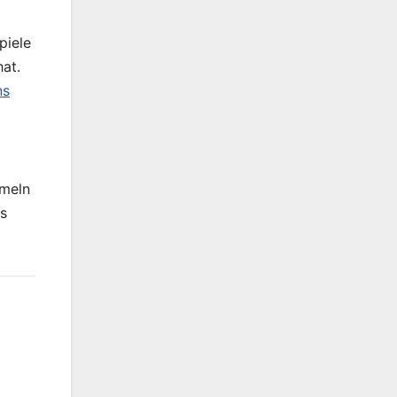
piele
hat.
ns
mmeln
as