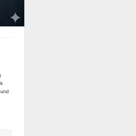
g
rk
 und