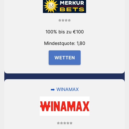
⭐⭐⭐⭐
100% bis zu €100
Mindestquote: 1,80
WETTEN
➡️ WINAMAX
⭐⭐⭐⭐⭐