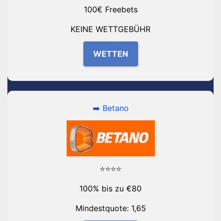
100€ Freebets
KEINE WETTGEBÜHR
WETTEN
➡️ Betano
⭐⭐⭐⭐
100% bis zu €80
Mindestquote: 1,65