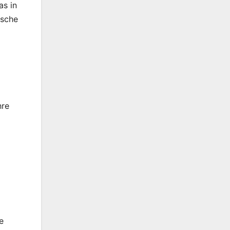
as in
ische
hre
e