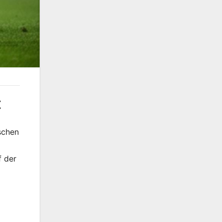
t
schen
f der