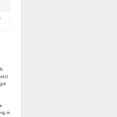
a
ft
etzt
gut
e
ng in