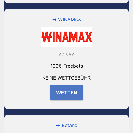
➡️ WINAMAX
⭐⭐⭐⭐⭐
100€ Freebets
KEINE WETTGEBÜHR
WETTEN
➡️ Betano