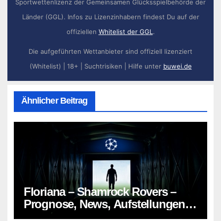
Sportwettenlizenz der Gemeinsamen Glücksspielbehörde der
Länder (GGL). Infos zu Lizenzinhabern findest Du auf der
offiziellen
Whitelist der GGL
.
Die aufgeführten Wettanbieter sind offiziell lizenziert
(Whitelist) | 18+ | Suchtrisiken | Hilfe unter
buwei.de
Ähnlicher Beitrag
Floriana – Shamrock Rovers –
Prognose, News, Aufstellungen &
Tipp