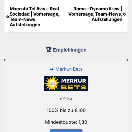
Maccabi Tel Aviv – Real
Roma – Dynamo Kiew |
Beitragsnavigation
Sociedad | Vorhersage,
Vorhersage, Team-News,
Team-News,
Aufstellungen
Aufstellungen
🏆 Empfehlungen
➡️ Merkur-Bets
⭐⭐⭐⭐
100% bis zu €100
Mindestquote: 1,80