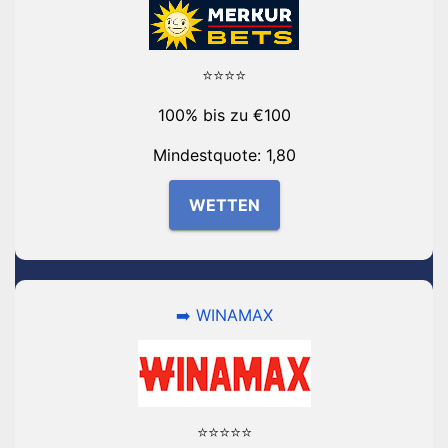
⭐⭐⭐⭐
100% bis zu €100
Mindestquote: 1,80
WETTEN
➡️ WINAMAX
⭐⭐⭐⭐⭐