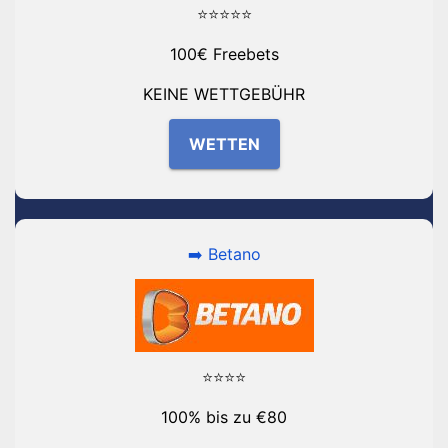
⭐⭐⭐⭐⭐
100€ Freebets
KEINE WETTGEBÜHR
WETTEN
➡️ Betano
⭐⭐⭐⭐
100% bis zu €80