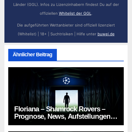
Länder (GGL). Infos zu Lizenzinhabern findest Du auf der
offiziellen
Whitelist der GGL
.
Die aufgeführten Wettanbieter sind offiziell lizenziert
(Whitelist) | 18+ | Suchtrisiken | Hilfe unter
buwei.de
Ähnlicher Beitrag
Floriana – Shamrock Rovers –
Prognose, News, Aufstellungen &
Tipp