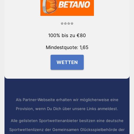
⭐⭐⭐⭐
100% bis zu €80
Mindestquote: 1,65
WETTEN
Als Partner-Webseite erhalten wir möglicherweise eine
Provision, wenn Du Dich über unsere Links anmeldest.
Alle gelisteten Sportwettenanbieter besitzen eine deutsche
Sportwettenlizenz der Gemeinsamen Glücksspielbehörde der