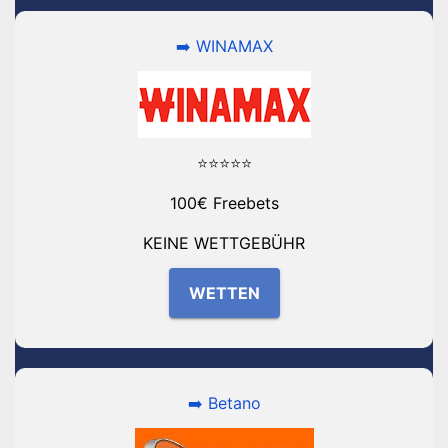
➡️ WINAMAX
⭐⭐⭐⭐⭐
100€ Freebets
KEINE WETTGEBÜHR
WETTEN
➡️ Betano