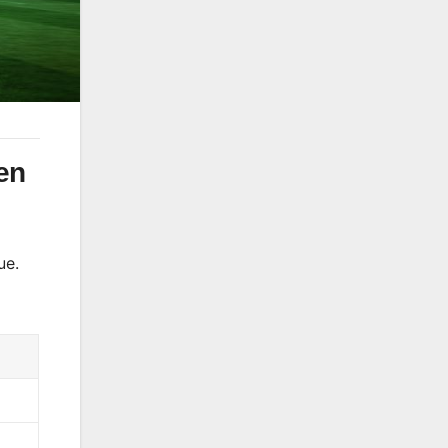
en
ue.