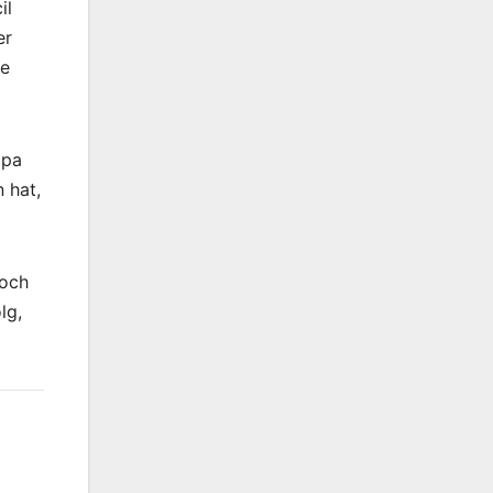
il
er
te
opa
 hat,
doch
lg,