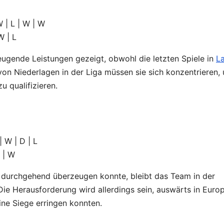
 | L | W | W
W | L
ugende Leistungen gezeigt, obwohl die letzten Spiele in
La
von Niederlagen in der Liga müssen sie sich konzentrieren,
u qualifizieren.
 | W | D | L
L | W
t durchgehend überzeugen konnte, bleibt das Team in der
ie Herausforderung wird allerdings sein, auswärts in Euro
ine Siege erringen konnten.