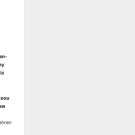
an-
ny
iz
ssou
euw
ehren