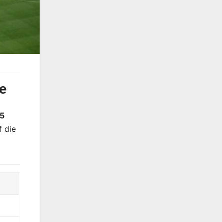
le
45
f die