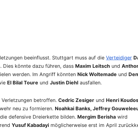
etzungen beeinflusst. Stuttgart muss auf die
Verteidiger
D
. Dies könnte dazu führen, dass
Maxim Leitsch
und
Antho
ielen werden. Im Angriff könnten
Nick Woltemade
und
Den
wie
El Bilal Toure
und
Justin Diehl
ausfallen.
 Verletzungen betroffen.
Cedric Zesiger
und
Henri Koudo
bwehr neu zu formieren.
Noahkai Banks, Jeffrey Gouwele
die defensive Dreierkette bilden.
Mergim Berisha
wird
hrend
Yusuf Kabadayi
möglicherweise erst im April zurückk