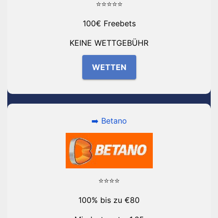
⭐⭐⭐⭐⭐
100€ Freebets
KEINE WETTGEBÜHR
WETTEN
➡️ Betano
⭐⭐⭐⭐
100% bis zu €80