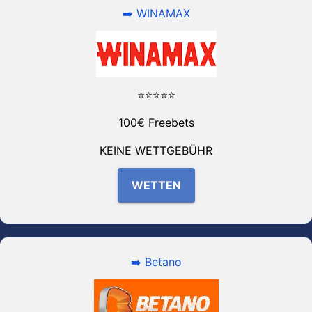
➡️ WINAMAX
⭐⭐⭐⭐⭐
100€ Freebets
KEINE WETTGEBÜHR
WETTEN
➡️ Betano