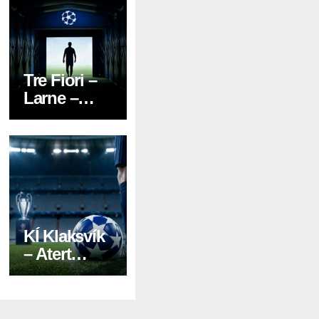
Aufstellung
en & Tipp
Tre Fiori –
Larne –
Prognose,
News,
Aufstellung
en & Tipp
KÍ Klaksvík
– Atert
Bissen –
Prognose,
News,