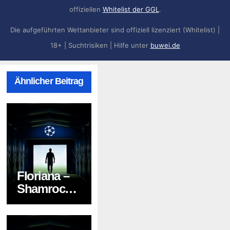
offiziellen
Whitelist der GGL
.
Die aufgeführten Wettanbieter sind offiziell lizenziert (Whitelist) |
18+ | Suchtrisiken | Hilfe unter
buwei.de
Ähnlicher Beitrag
Floriana –
Shamrock
Rovers –
Prognose,
News,