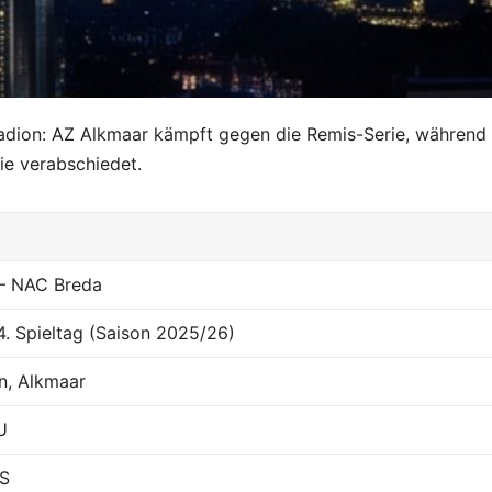
tadion: AZ Alkmaar kämpft gegen die Remis-Serie, währen
ie verabschiedet.
– NAC Breda
34. Spieltag (Saison 2025/26)
n, Alkmaar
U
S