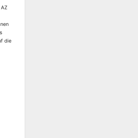
n AZ
inen
s
f die