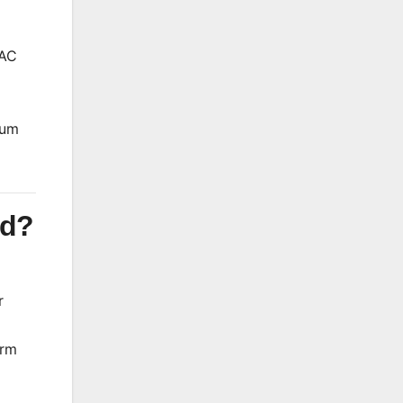
NAC
 um
ld?
r
orm