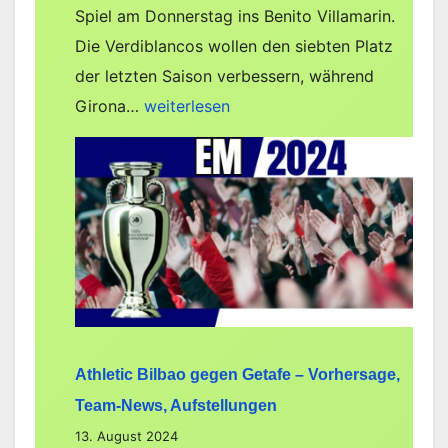
Spiel am Donnerstag ins Benito Villamarin.
Die Verdiblancos wollen den siebten Platz
der letzten Saison verbessern, während
Real
Girona…
weiterlesen
Betis
gegen
Girona
–
Vorhersage,
Team-
News,
Aufstellungen
Athletic Bilbao gegen Getafe – Vorhersage,
Team-News, Aufstellungen
13. August 2024