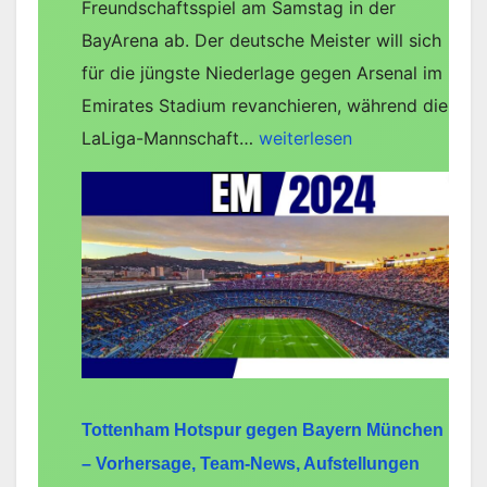
Freundschaftsspiel am Samstag in der
BayArena ab. Der deutsche Meister will sich
für die jüngste Niederlage gegen Arsenal im
Emirates Stadium revanchieren, während die
Bayer
LaLiga-Mannschaft…
weiterlesen
Leverkusen
gegen
Real
Betis
–
Vorhersage,
Team-
News,
Aufstellungen
Tottenham Hotspur gegen Bayern München
– Vorhersage, Team-News, Aufstellungen