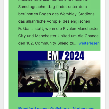
Samstagnachmittag findet unter dem
berühmten Bogen des Wembley-Stadions
das alljährliche Vorspiel des englischen
Fußballs statt, wenn die Rivalen Manchester
City und Manchester United um die Chance,
Manchester
den 102. Community Shield zu…
weiterlesen
City
gegen
Manchester
United
–
Vorhersage,
Team-
News,
Aufstellungen
Brentford gegen Wolfsburg – Vorhersage,