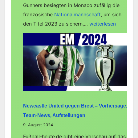
Gunners besiegten in Monaco zufällig die
französische
Nationalmannschaft
, um sich
Arsenal
den Titel 2023 zu sichern,…
weiterlesen
gegen
Lyon
–
Vorhersage,
Team-
News,
Aufstellungen
Newcastle United gegen Brest – Vorhersage,
Team-News, Aufstellungen
9. August 2024
Fußball-heute.de gibt eine Vorschau auf das