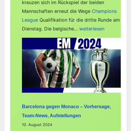
kreuzen sich im Rückspiel der beiden
Mannschaften erneut die Wege
Champions
League
Qualifikation für die dritte Runde am
Union
Dienstag. Die belgische…
weiterlesen
SG
gegen
Slavia
Prag
–
Vorhersage,
Team-
News,
Barcelona gegen Monaco – Vorhersage,
Aufstellungen
Team-News, Aufstellungen
10. August 2024