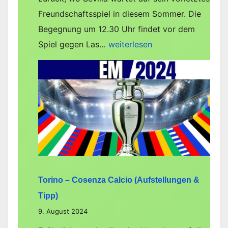
Freundschaftsspiel in diesem Sommer. Die
Begegnung um 12.30 Uhr findet vor dem
Liverpool
Spiel gegen Las…
weiterlesen
gegen
Sevilla
–
Vorhersage,
Team-
News,
Aufstellungen
Torino – Cosenza Calcio (Aufstellungen &
Tipp)
9. August 2024