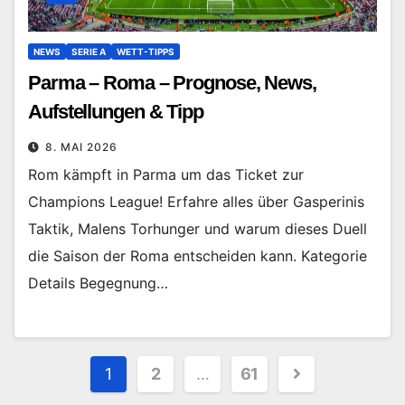
NEWS
SERIE A
WETT-TIPPS
Parma – Roma – Prognose, News,
Aufstellungen & Tipp
8. MAI 2026
Rom kämpft in Parma um das Ticket zur
Champions League! Erfahre alles über Gasperinis
Taktik, Malens Torhunger und warum dieses Duell
die Saison der Roma entscheiden kann. Kategorie
Details Begegnung…
Seitennummerierung
1
2
…
61
der