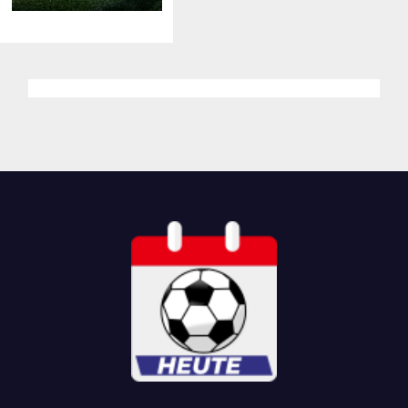
Bissen –
Prognose,
News,
Aufstellung
en & Tipp