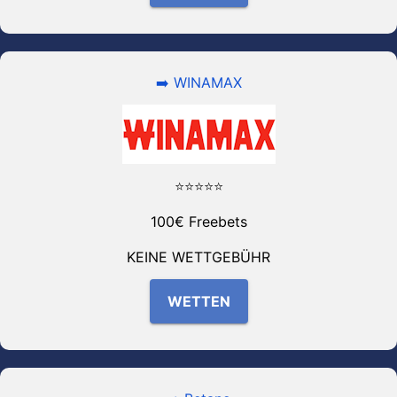
➡️ WINAMAX
⭐⭐⭐⭐⭐
100€ Freebets
KEINE WETTGEBÜHR
WETTEN