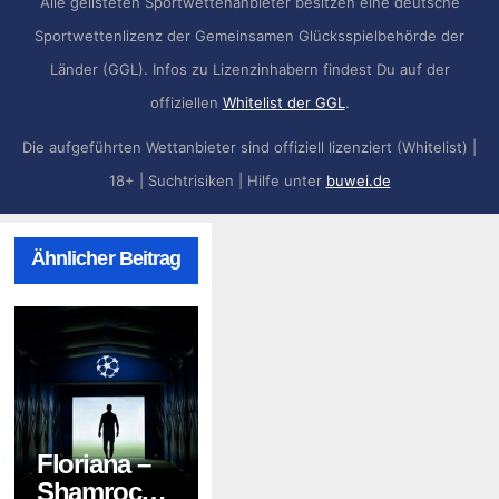
Alle gelisteten Sportwettenanbieter besitzen eine deutsche
Sportwettenlizenz der Gemeinsamen Glücksspielbehörde der
Länder (GGL). Infos zu Lizenzinhabern findest Du auf der
offiziellen
Whitelist der GGL
.
Die aufgeführten Wettanbieter sind offiziell lizenziert (Whitelist) |
18+ | Suchtrisiken | Hilfe unter
buwei.de
Ähnlicher Beitrag
Floriana –
Shamrock