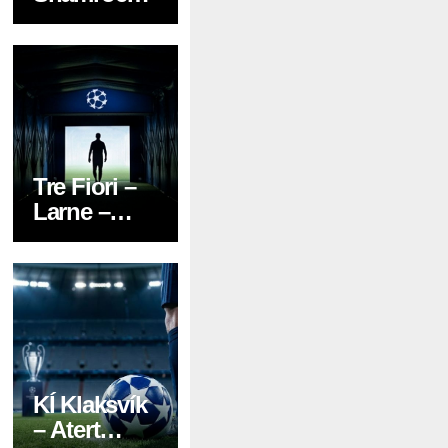
Rovers –
Prognose,
News,
Aufstellung
en & Tipp
Tre Fiori –
Larne –
Prognose,
News,
Aufstellung
en & Tipp
KÍ Klaksvík
– Atert