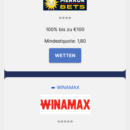
⭐⭐⭐⭐
100% bis zu €100
Mindestquote: 1,80
WETTEN
➡️ WINAMAX
⭐⭐⭐⭐⭐