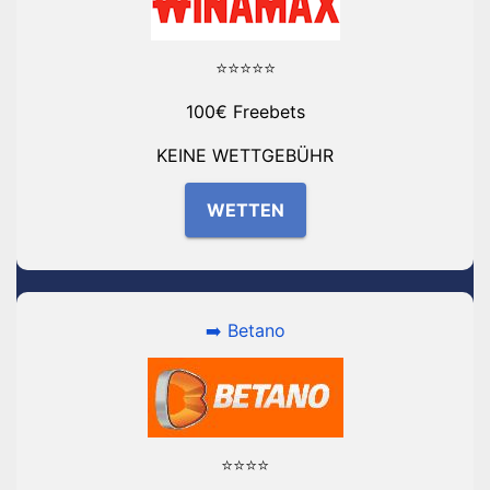
⭐⭐⭐⭐⭐
100€ Freebets
KEINE WETTGEBÜHR
WETTEN
➡️ Betano
⭐⭐⭐⭐