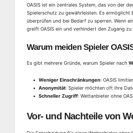
OASIS ist ein zentrales System, das von der d
Spielerschutz zu gewährleisten. Es ermöglicht 
überprüfen und bei Bedarf zu sperren. Wenn ein
greift OASIS ein und verhindert den Zugang zu
Warum meiden Spieler OASI
Es gibt mehrere Gründe, warum Spieler nach
W
Weniger Einschränkungen
: OASIS limitie
Anonymität
: Spieler möchten oft ihre Da
Schneller Zugriff
: Wettanbieter ohne OAS
Vor- und Nachteile von W
Die Entscheidung für einen Wettanbieter ohne O