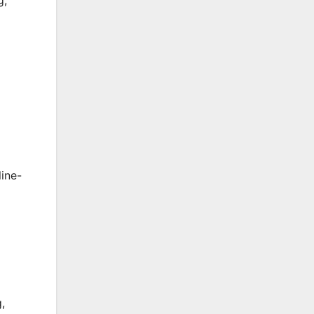
line-
,