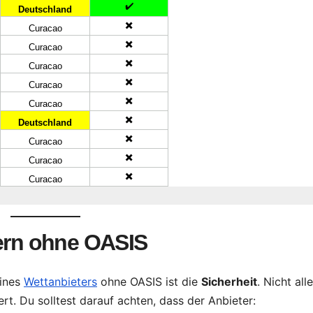
tern ohne OASIS
eines
Wettanbieters
ohne OASIS ist die
Sicherheit
. Nicht alle
ert. Du solltest darauf achten, dass der Anbieter: