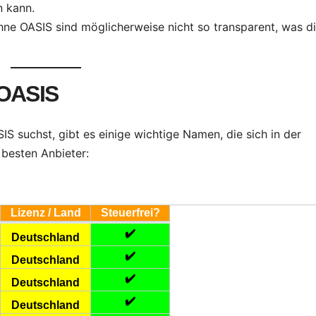
n kann.
ohne OASIS sind möglicherweise nicht so transparent, was d
 OASIS
 suchst, gibt es einige wichtige Namen, die sich in der
 besten Anbieter: