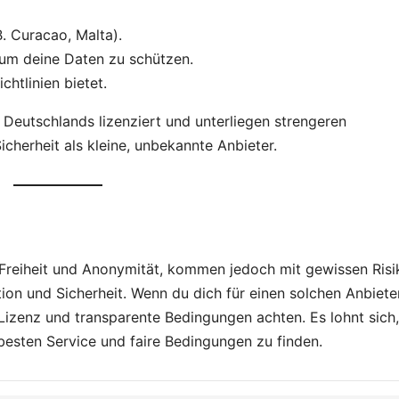
B. Curacao, Malta).
 um deine Daten zu schützen.
htlinien bietet.
Deutschlands lizenziert und unterliegen strengeren
icherheit als kleine, unbekannte Anbieter.
Freiheit und Anonymität, kommen jedoch mit gewissen Risi
ion und Sicherheit. Wenn du dich für einen solchen Anbiete
e Lizenz und transparente Bedingungen achten. Es lohnt sich,
besten Service und faire Bedingungen zu finden.