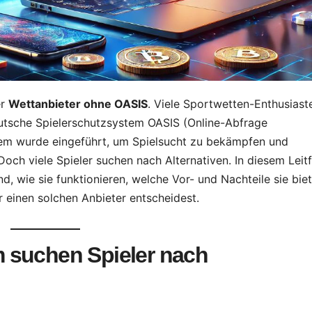
er
Wettanbieter ohne OASIS
. Viele Sportwetten-Enthusiast
utsche Spielerschutzsystem OASIS (Online-Abfrage
stem wurde eingeführt, um Spielsucht zu bekämpfen und
Doch viele Spieler suchen nach Alternativen. In diesem Leit
nd, wie sie funktionieren, welche Vor- und Nachteile sie bie
r einen solchen Anbieter entscheidest.
 suchen Spieler nach