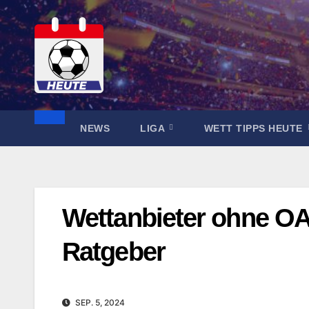
Zum
Inhalt
springen
NEWS
LIGA
WETT TIPPS HEUTE
Wettanbieter ohne OA
Ratgeber
SEP. 5, 2024