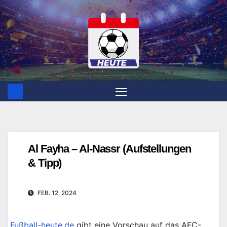
Zum
Inhalt
springen
Al Fayha – Al-Nassr (Aufstellungen
& Tipp)
FEB. 12, 2024
Fußball-heute.de
gibt eine Vorschau auf das AFC-