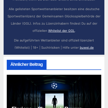
Alle gelisteten Sportwettenanbieter besitzen eine deutsche
Sportwettenlizenz der Gemeinsamen Glücksspielbehörde der
Länder (GGL). Infos zu Lizenzinhabern findest Du auf der
offiziellen
Whitelist der GGL
.
Die aufgeführten Wettanbieter sind offiziell lizenziert
(Whitelist) | 18+ | Suchtrisiken | Hilfe unter
buwei.de
Ähnlicher Beitrag