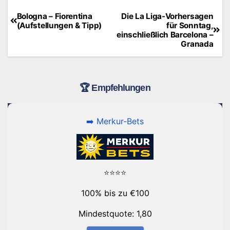
Bologna – Fiorentina
Die La Liga-Vorhersagen
Beitragsnavigation
(Aufstellungen & Tipp)
für Sonntag,
einschließlich Barcelona –
Granada
🏆 Empfehlungen
➡️ Merkur-Bets
⭐⭐⭐⭐
100% bis zu €100
Mindestquote: 1,80