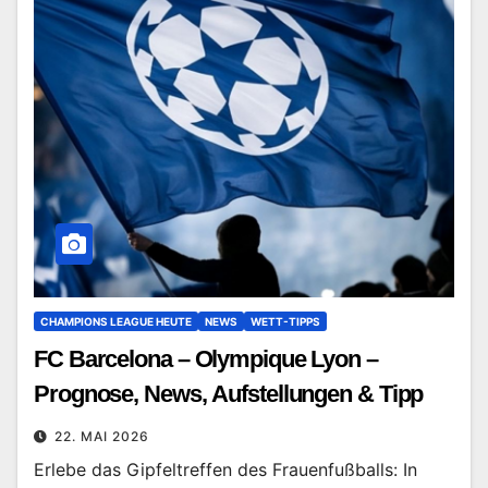
CHAMPIONS LEAGUE HEUTE
NEWS
WETT-TIPPS
FC Barcelona – Olympique Lyon –
Prognose, News, Aufstellungen & Tipp
22. MAI 2026
Erlebe das Gipfeltreffen des Frauenfußballs: In