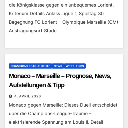
die Königsklasse gegen ein unbequemes Lorient.
Kriterium Details Anlass Ligue 1, Spieltag 30
Begegnung FC Lorient – Olympique Marseille (OM)
Austragungsort Stade…
CHAMPIONS LEAGUE HEUTE
NEWS
WETT-TIPPS
Monaco – Marseille – Prognose, News,
Aufstellungen & Tipp
4. APRIL 2026
Monaco gegen Marseille: Dieses Duell entscheidet
über die Champions-League-Träume –
elektrisierende Spannung am Louis II. Detail