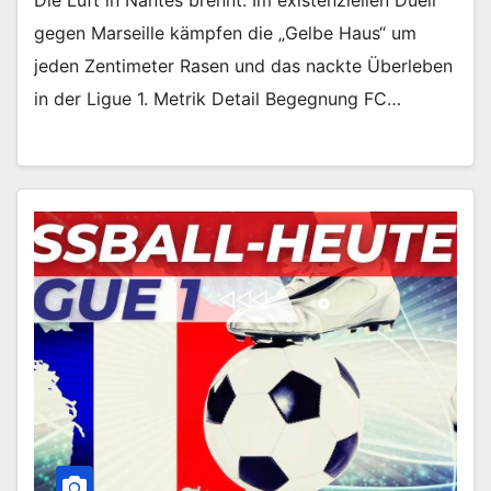
gegen Marseille kämpfen die „Gelbe Haus“ um
jeden Zentimeter Rasen und das nackte Überleben
in der Ligue 1. Metrik Detail Begegnung FC…