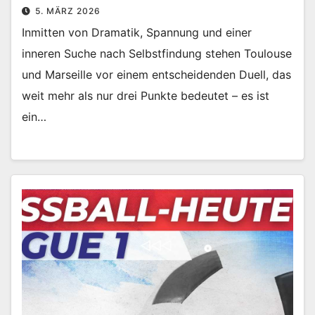
5. MÄRZ 2026
Inmitten von Dramatik, Spannung und einer
inneren Suche nach Selbstfindung stehen Toulouse
und Marseille vor einem entscheidenden Duell, das
weit mehr als nur drei Punkte bedeutet – es ist
ein…