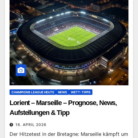
CHAMPIONS LEAGUE HEUTE
NEWS
WETT-TIPPS
Lorient – Marseille – Prognose, News,
Aufstellungen & Tipp
16. APRIL 2026
Der Hitzetest in der Bretagne: Marseille kämpft um