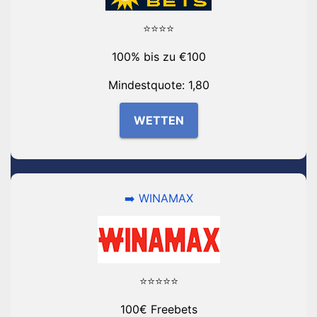
⭐⭐⭐⭐
100% bis zu €100
Mindestquote: 1,80
WETTEN
➡️ WINAMAX
⭐⭐⭐⭐⭐
100€ Freebets