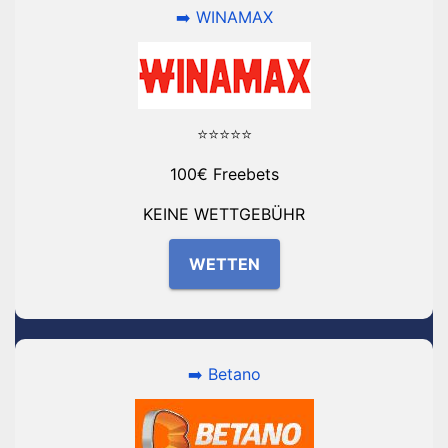
➡️ WINAMAX
⭐⭐⭐⭐⭐
100€ Freebets
KEINE WETTGEBÜHR
WETTEN
➡️ Betano