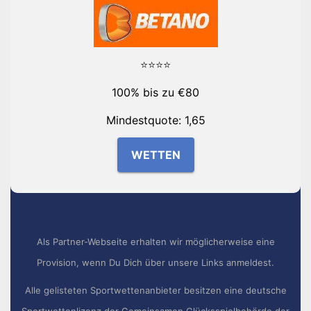
⭐⭐⭐⭐
100% bis zu €80
Mindestquote: 1,65
WETTEN
Als Partner-Webseite erhalten wir möglicherweise eine
Provision, wenn Du Dich über unsere Links anmeldest.
Alle gelisteten Sportwettenanbieter besitzen eine deutsche
Sportwettenlizenz der Gemeinsamen Glücksspielbehörde der