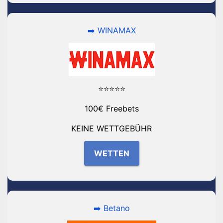
➡️ WINAMAX
⭐⭐⭐⭐⭐
100€ Freebets
KEINE WETTGEBÜHR
WETTEN
➡️ Betano