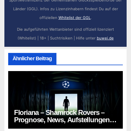
Länder (GGL). Infos zu Lizenzinhabern findest Du auf der
offiziellen
Whitelist der GGL
.
Die aufgeführten Wettanbieter sind offiziell lizenziert
(Whitelist) | 18+ | Suchtrisiken | Hilfe unter
buwei.de
Ähnlicher Beitrag
Floriana – Shamrock Rovers –
Prognose, News, Aufstellungen &
Tipp