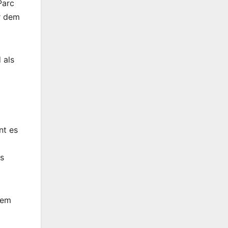
Parc
or dem
 als
nt es
as
nem