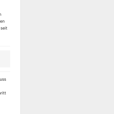
n
len
seit
muss
ritt