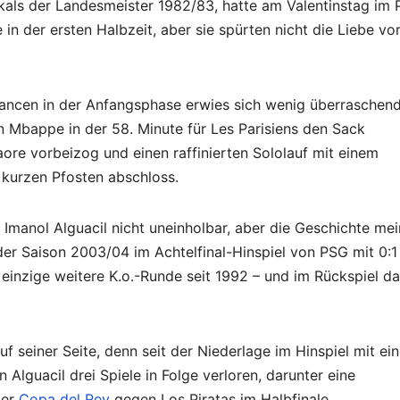
okals der Landesmeister 1982/83, hatte am Valentinstag im 
in der ersten Halbzeit, aber sie spürten nicht die Liebe v
ancen in der Anfangsphase erwies sich wenig überraschend
an Mbappe in der 58. Minute für Les Parisiens den Sack
ore vorbeizog und einen raffinierten Sololauf mit einem
 kurzen Pfosten abschloss.
 Imanol Alguacil nicht uneinholbar, aber die Geschichte mei
 der Saison 2003/04 im Achtelfinal-Hinspiel von PSG mit 0:1
 einzige weitere K.o.-Runde seit 1992 – und im Rückspiel d
 seiner Seite, denn seit der Niederlage im Hinspiel mit ei
Alguacil drei Spiele in Folge verloren, darunter eine
der
Copa del Rey
gegen Los Piratas im Halbfinale.