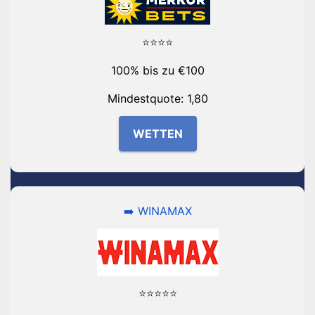
⭐⭐⭐⭐
100% bis zu €100
Mindestquote: 1,80
WETTEN
➡️ WINAMAX
⭐⭐⭐⭐⭐