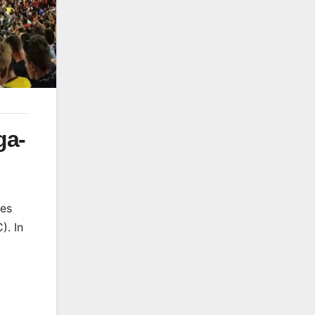
ga-
tes
). In