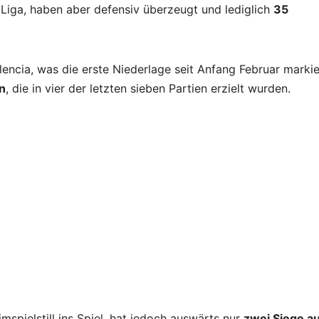
Liga, haben aber defensiv überzeugt und lediglich
35
alencia, was die erste Niederlage seit Anfang Februar markie
n
, die in vier der letzten sieben Partien erzielt wurden.
spielstill ins Spiel, hat jedoch auswärts nur
zwei Siege a