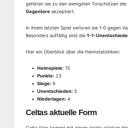
gehören sie zu den wenigsten Torschützen der 
Gegentore
akzeptiert.
In ihrem letzten Spiel verloren sie 1-0 gegen V
Besonders auffällig sind die
1-1-Unentschiede
Hier ein Überblick über die Heimstatistiken:
Heimspiele:
15
Punkte:
23
Siege:
6
Unentschieden:
5
Niederlagen:
4
Celtas aktuelle Form
Celta Vigo kommt mit einem relativ starken Heim