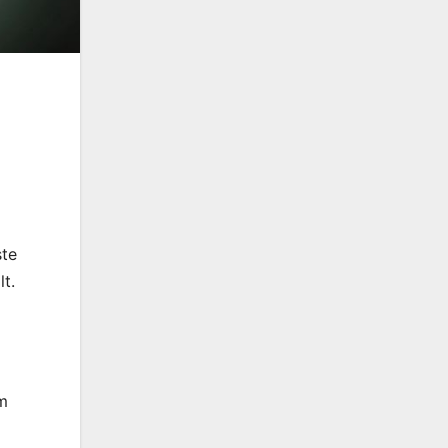
ste
t.
m