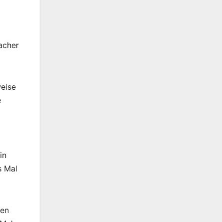
acher
weise
e
in
s Mal
gen