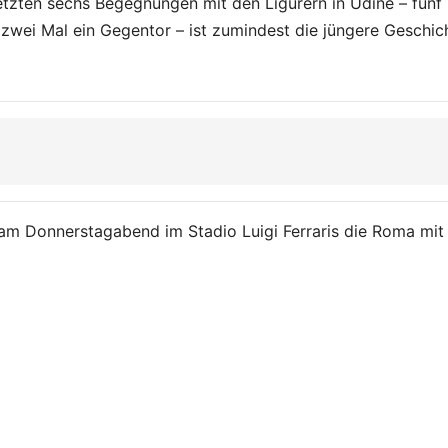
etzten sechs Begegnungen mit den Ligurern in Udine – fünf
 zwei Mal ein Gegentor – ist zumindest die jüngere Geschic
m Donnerstagabend im Stadio Luigi Ferraris die Roma mit