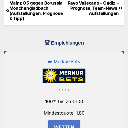
Mainz 05 gegen Borussia
Rayo Vallecano – Cádiz –
Beitragsnavigation
Mönchengladbach
Prognose, Team-News,
(Aufstellungen, Prognose
Aufstellungen
& Tipp)
🏆 Empfehlungen
➡️ Merkur-Bets
⭐⭐⭐⭐
100% bis zu €100
Mindestquote: 1,80
WETTEN