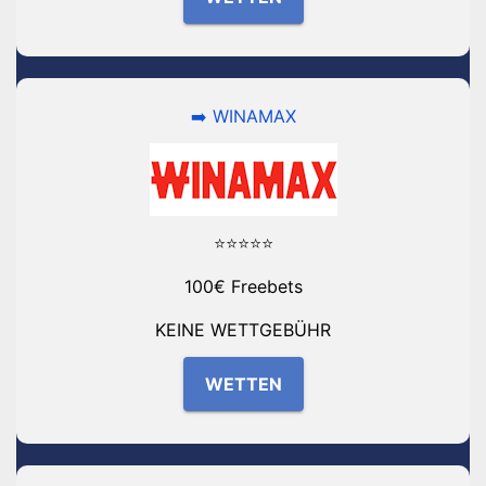
➡️ WINAMAX
⭐⭐⭐⭐⭐
100€ Freebets
KEINE WETTGEBÜHR
WETTEN