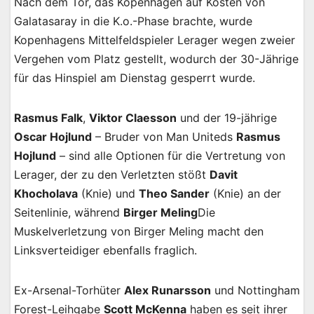
Nach dem Tor, das Kopenhagen auf Kosten von
Galatasaray in die K.o.-Phase brachte, wurde
Kopenhagens Mittelfeldspieler Lerager wegen zweier
Vergehen vom Platz gestellt, wodurch der 30-Jährige
für das Hinspiel am Dienstag gesperrt wurde.
Rasmus Falk
,
Viktor Claesson
und der 19-jährige
Oscar Hojlund
– Bruder von Man Uniteds
Rasmus
Hojlund
– sind alle Optionen für die Vertretung von
Lerager, der zu den Verletzten stößt
Davit
Khocholava
(Knie) und
Theo Sander
(Knie) an der
Seitenlinie, während
Birger Meling
Die
Muskelverletzung von Birger Meling macht den
Linksverteidiger ebenfalls fraglich.
Ex-Arsenal-Torhüter
Alex Runarsson
und Nottingham
Forest-Leihgabe
Scott McKenna
haben es seit ihrer