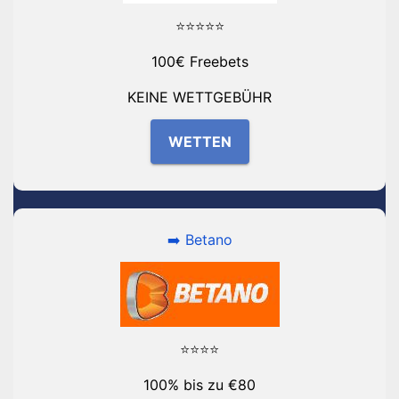
⭐⭐⭐⭐⭐
100€ Freebets
KEINE WETTGEBÜHR
WETTEN
➡️ Betano
⭐⭐⭐⭐
100% bis zu €80