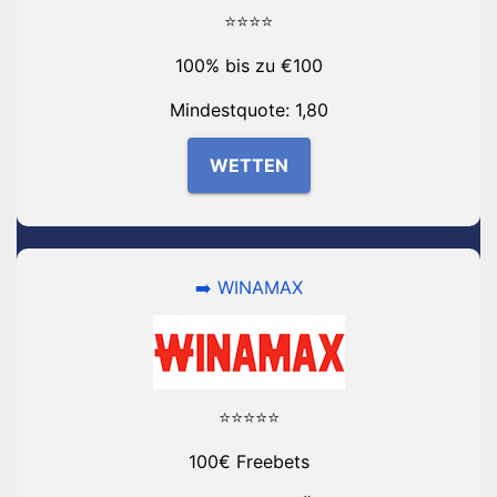
⭐⭐⭐⭐
100% bis zu €100
Mindestquote: 1,80
WETTEN
➡️ WINAMAX
⭐⭐⭐⭐⭐
100€ Freebets