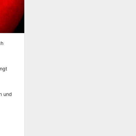
ch
ngt
n und