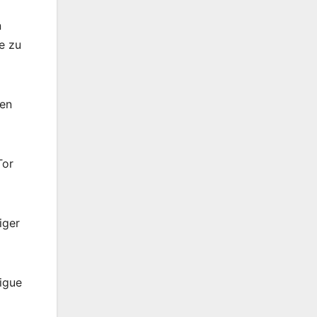
n
e zu
ten
Tor
iger
igue