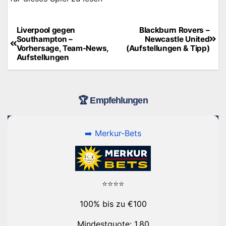
Liverpool gegen
Blackburn Rovers –
Beitragsnavigation
Southampton –
Newcastle United
Vorhersage, Team-News,
(Aufstellungen & Tipp)
Aufstellungen
🏆 Empfehlungen
➡️ Merkur-Bets
⭐⭐⭐⭐
100% bis zu €100
Mindestquote: 1,80